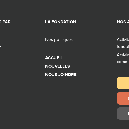
 PAR
LA FONDATION
NOS A
Nos politiques
Activi
R
fonda
Activi
ACCUEIL
comm
NOUVELLES
NOUS JOINDRE