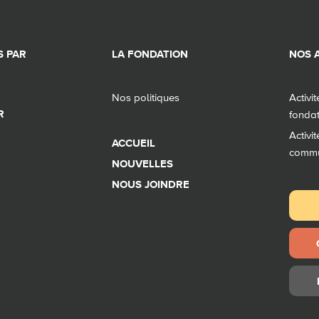
 PAR
LA FONDATION
NOS A
Nos politiques
Activi
R
fonda
Activi
ACCUEIL
comm
NOUVELLES
NOUS JOINDRE