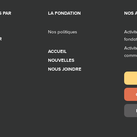
 PAR
LA FONDATION
NOS A
Nos politiques
Activi
R
fonda
Activi
ACCUEIL
comm
NOUVELLES
NOUS JOINDRE