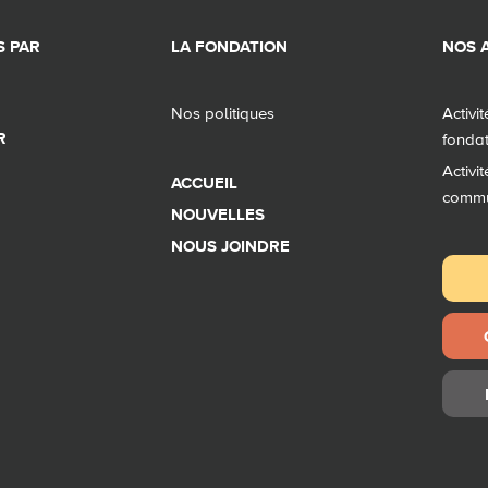
 PAR
LA FONDATION
NOS A
Nos politiques
Activi
R
fonda
Activi
ACCUEIL
comm
NOUVELLES
NOUS JOINDRE