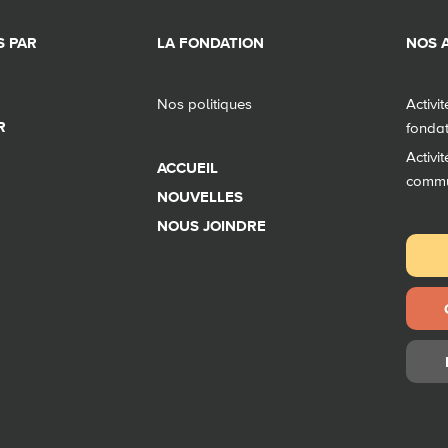
 PAR
LA FONDATION
NOS A
Nos politiques
Activi
R
fonda
Activi
ACCUEIL
comm
NOUVELLES
NOUS JOINDRE