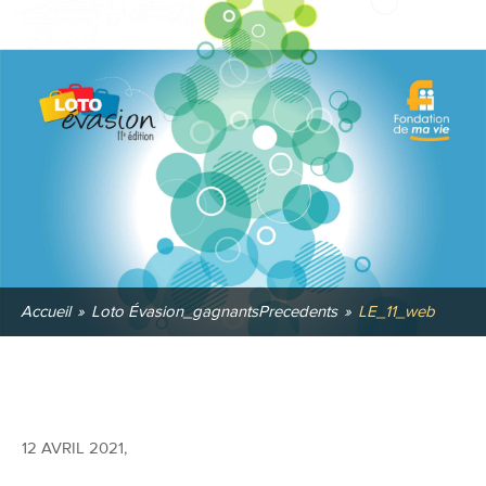
Accueil
»
Loto Évasion_gagnantsPrecedents
»
LE_11_web
12 AVRIL 2021
,