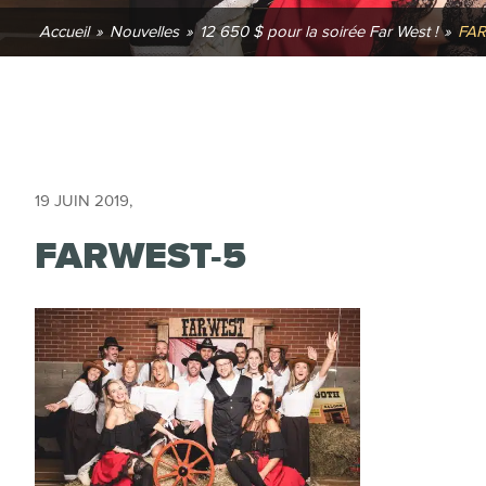
Accueil
»
Nouvelles
»
12 650 $ pour la soirée Far West !
»
FA
19 JUIN 2019
,
FARWEST-5