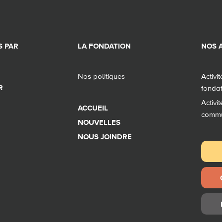
 PAR
LA FONDATION
NOS A
Nos politiques
Activi
R
fonda
Activi
ACCUEIL
comm
NOUVELLES
NOUS JOINDRE