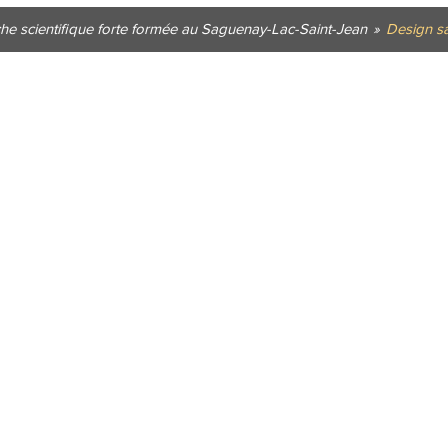
he scientifique forte formée au Saguenay-Lac-Saint-Jean
»
Design san