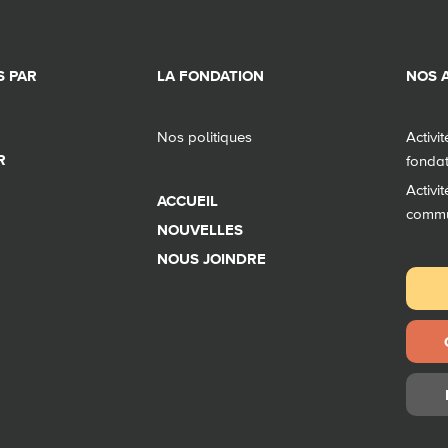
 PAR
LA FONDATION
NOS A
Nos politiques
Activi
R
fonda
Activi
ACCUEIL
comm
NOUVELLES
NOUS JOINDRE