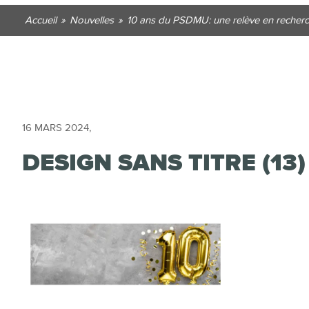
Accueil
»
Nouvelles
»
10 ans du PSDMU: une relève en recherc
16 MARS 2024
,
DESIGN SANS TITRE (13)